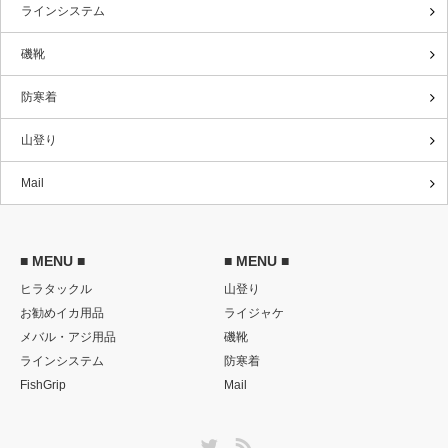
ラインシステム
磯靴
防寒着
山登り
Mail
■ MENU ■
■ MENU ■
ヒラタックル
山登り
お勧めイカ用品
ライジャケ
メバル・アジ用品
磯靴
ラインシステム
防寒着
FishGrip
Mail
Twitter
RSS