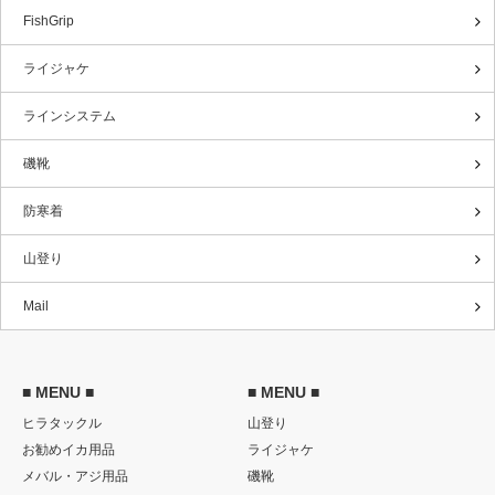
FishGrip
ライジャケ
ラインシステム
磯靴
防寒着
山登り
Mail
■ MENU ■
■ MENU ■
ヒラタックル
山登り
お勧めイカ用品
ライジャケ
メバル・アジ用品
磯靴