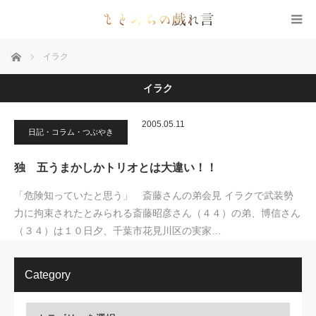
ホーム
イラク
イラク
2005.05.11
日記・コラム・つぶやき
独 五うまかしかトリオとは大違い！！
「危険知っていたと思う」 斎藤さんの弟会見 イラクで武装勢
力に拘束されたとみられる斎藤昭彦さん（４４）の弟、博信さん
（３４）は１０日夕、千葉市花見川区の実家…
Category