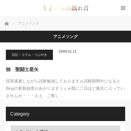
ホーム
アニメソング
アニメソング
2009.01.11
日記・コラム・つぶやき
独 聖闘士星矢
現実逃避しながら試験勉強しておりますｗ試験期間中になると
Blogの更新頻度があがりますうぇｗ既に二日ほど風呂に入ってい
ませんが・・・ええ、ご察し…
Category