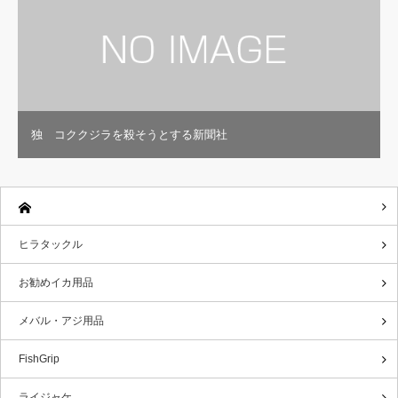
独 コククジラを殺そうとする新聞社
ヒラタックル
お勧めイカ用品
メバル・アジ用品
FishGrip
ライジャケ