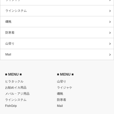
ラインシステム
磯靴
防寒着
山登り
Mail
■ MENU ■
■ MENU ■
ヒラタックル
山登り
お勧めイカ用品
ライジャケ
メバル・アジ用品
磯靴
ラインシステム
防寒着
FishGrip
Mail