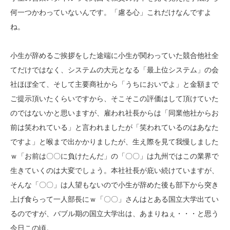
何一つかわっていないんです。「慮る心」これだけなんですよ
ね。
小生が辞めるご挨拶をした途端に小生が関わっていた競合他社全
てだけではなく、システムの大元となる「最上位システム」の会
社ほぼ全て、そして主要商社から「うちにおいでよ」と金額まで
ご提示頂いたくらいですから、そこそこの評価はして頂けていた
のではないかと思いますが、雇われ社長からは「同業他社からお
前は笑われている」と言われましたが「笑われているのはあなた
ですよ」と喉まで出かかりましたが、生え際を見て我慢しました
ｗ「お前は〇〇に負けたんだ」の「〇〇」は九州ではこの業界で
生きていくのは大変でしょう。本社社長が庇い続けていますが、
そんな「〇〇」は人望もないので小生が辞めた後も部下から突き
上げ食らって一人部長にｗ「〇〇」さんはとある国立大学出てい
るのですが、バブル期の国立大学出は、あまりねぇ・・・と思う
今日この頃。