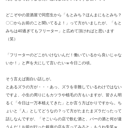
どこぞやの居酒屋で同窓生から「もとみち？ほんまにもとみち？
〇〇からお前のこと聞いてるよ！」って方がいましたが、「もと
みちは40過ぎてもフリーター」と広めて頂ければと思います
（笑）
「フリーターのどこがいけないんだ！働いているから良いじゃな
いか！」と声を大にして言いたいｗ今日この頃。
そう言えば面白い話しが。
とあるズラの方が・・・あっ、ズラを非難しているわけではない
ですよ、小生の周りにもカツラや植毛の方もいますが、皆さん明
るく「今日は一万本植えてきた」とか言う方ばかりですから。ち
ょいと「人」としてどうなの？って方がたまたまズラだったって
話しなんですが、「そこいらの店で飲む酒と、バーの酒と何が違
うんだ！お前が行った銀座の店を言ってみろと」もうね失笑ｗ