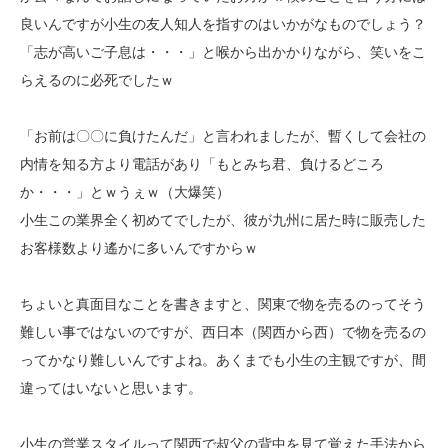
良いんですが小生の友人知人を指すのはいかがなものでしょう？
「志が高いご子息は・・・」と喉から出かかりながら、笑いをこ
らえるのに必死でしたｗ
「お前は〇〇に負けたんだ」と言われましたが、暫くして会社の
内情を知る方より電話があり「もとみち君、負けるどころ
か・・・」とｗうぇｗ（大爆笑）
小生この業界全く初めてでしたが、彼が九州に居た時に販売した
お客様数より遙かに多いんですからｗ
ちょいと真面目なことを書きますと、関東で物を売るのってそう
難しい事ではないのですが、西日本（関西から西）で物を売るの
ってかなり難しいんですよね。あくまでも小生の主観ですが、間
違ってはいないと思います。
小生の営業スタイルって関西で叔父の背中を見て覚えた手法から