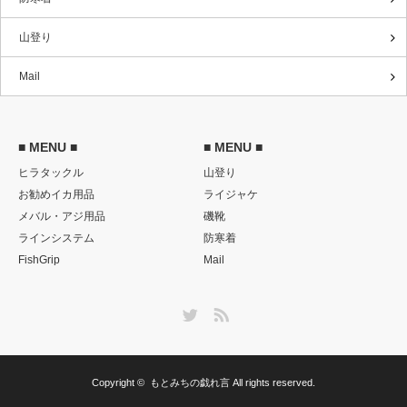
山登り
Mail
■ MENU ■
■ MENU ■
ヒラタックル
山登り
お勧めイカ用品
ライジャケ
メバル・アジ用品
磯靴
ラインシステム
防寒着
FishGrip
Mail
Twitter
RSS
Copyright ©
もとみちの戯れ言
All rights reserved.