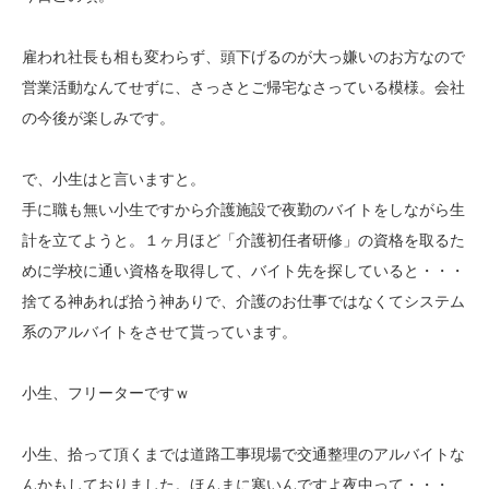
雇われ社長も相も変わらず、頭下げるのが大っ嫌いのお方なので
営業活動なんてせずに、さっさとご帰宅なさっている模様。会社
の今後が楽しみです。
で、小生はと言いますと。
手に職も無い小生ですから介護施設で夜勤のバイトをしながら生
計を立てようと。１ヶ月ほど「介護初任者研修」の資格を取るた
めに学校に通い資格を取得して、バイト先を探していると・・・
捨てる神あれば拾う神ありで、介護のお仕事ではなくてシステム
系のアルバイトをさせて貰っています。
小生、フリーターですｗ
小生、拾って頂くまでは道路工事現場で交通整理のアルバイトな
んかもしておりました。ほんまに寒いんですよ夜中って・・・