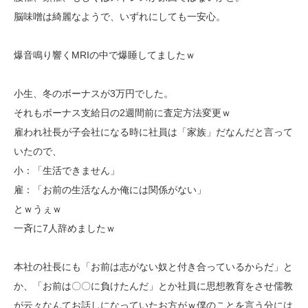
脳味噌は綺麗なようで、いずれにしても一安心。
爆音鳴り響くMRIの中で爆睡してましたｗ
小生、冬のボーナスが3万円でした。
それもボーナス支給日の2週間前に査定方法変更ｗ
雇われ社長が子会社になる時に社員は「家族」だなんだと言って
いたので、
小：「生活できません」
雇：「お前の生活なんか俺には関係がない」
とｗうぇｗ
一斉に7人辞めましたｗ
本社の社長にも「お前は志がない奴と付き合っているからだ」と
か、「お前は〇〇に負けたんだ」とか社員に思想教育をさせ儒教
が云々なんてお話しになっていたお方がｗ僕のことを言う分には