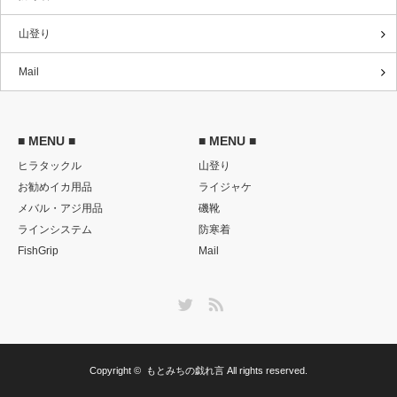
山登り
Mail
■ MENU ■
■ MENU ■
ヒラタックル
山登り
お勧めイカ用品
ライジャケ
メバル・アジ用品
磯靴
ラインシステム
防寒着
FishGrip
Mail
Twitter
RSS
Copyright ©
もとみちの戯れ言
All rights reserved.