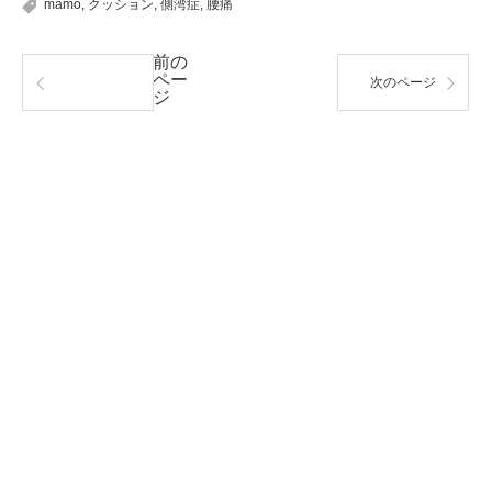
mamo
,
クッション
,
側湾症
,
腰痛
前の
ペー
次のページ
ジ