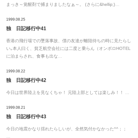
まっき～覚醒剤で捕まりましたなぁ～。 (さらに&hellip;)…
1999.08.25
独 日記移行中41
香港の飛行場での墜落事故、僕の友達が離陸待ちの時に見たらし
い｡本人曰く、貧乏航空会社には二度と乗らん（オンボロHOTEL
に泊まらされ、食事も出な…
1999.08.22
独 日記移行中42
今日は世界陸上を見なくちゃ！ 元陸上部としては楽しみ！！ …
1999.08.21
独 日記移行中43
今日の地震かなり揺れたらしいが、全然気付かなかった^^；；
…