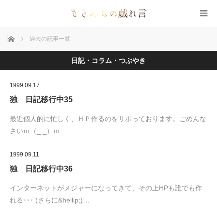
ホーム
過去の記事一覧
日記・コラム・つぶやき
1999.09.17
独 日記移行中35
最近個人的に忙しく、ＨＰ作るのをサボっております。ごめんな
さいｍ（_ _）ｍ…
1999.09.11
独 日記移行中36
インターネットがメジャーになってきて、その上HPも誰でも作
れる･･･ (さらに&hellip;)…