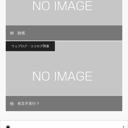
独 雑感
ウェブログ・ココログ関連
独 有言不実行？