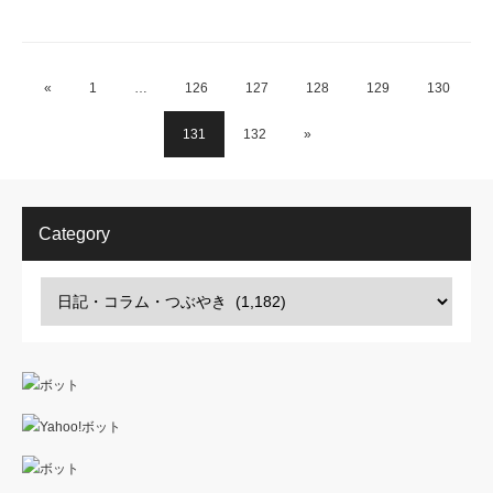
«
1
…
126
127
128
129
130
131
132
»
Category