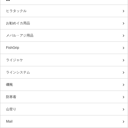
ヒラタックル
お勧めイカ用品
メバル・アジ用品
FishGrip
ライジャケ
ラインシステム
磯靴
防寒着
山登り
Mail