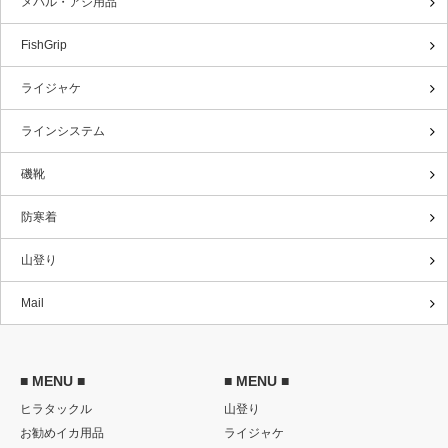
メバル・アジ用品
FishGrip
ライジャケ
ラインシステム
磯靴
防寒着
山登り
Mail
■ MENU ■
■ MENU ■
ヒラタックル
山登り
お勧めイカ用品
ライジャケ