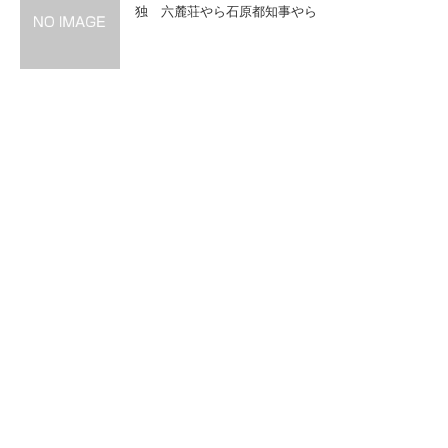
独 六麓荘やら石原都知事やら