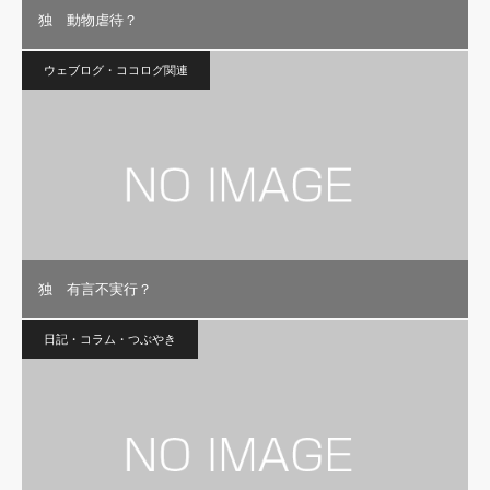
独 動物虐待？
ウェブログ・ココログ関連
独 有言不実行？
日記・コラム・つぶやき