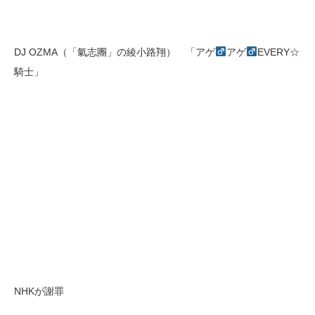
DJ OZMA（「氣志團」の綾小路翔） 「アゲ
アゲ
EVERY☆
騎士」
NHKが謝罪