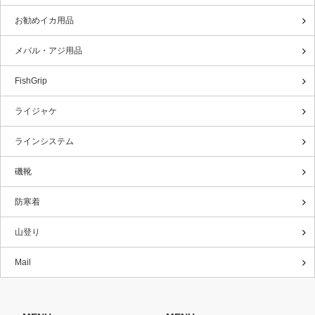
お勧めイカ用品
メバル・アジ用品
FishGrip
ライジャケ
ラインシステム
磯靴
防寒着
山登り
Mail