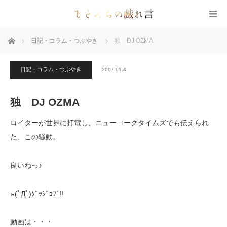
ホーム
日記・コラム・つぶやき
独 DJ OZMA
日記・コラム・つぶやき
2007.01.4
独 DJ OZMA
ロイターが世界に打電し、ニューヨークタイムズでも伝えられ
た、この騒動。
良いねっ♪
ъ(ﾟДﾟ)ｸﾞｯｼﾞｮﾌﾞ!!
動画は・・・