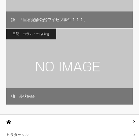
独 「里谷泥酔公然ワイセツ事件？？？」
日記・コラム・つぶやき
独 帯状疱疹
ヒラタックル