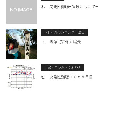
独 突発性難聴−保険について−
トレイルランニング・登山
ト 四塚（宗像）縦走
日記・コラム・つぶやき
独 突発性難聴１０８５日目