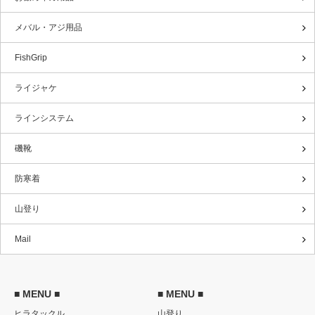
メバル・アジ用品
FishGrip
ライジャケ
ラインシステム
磯靴
防寒着
山登り
Mail
■ MENU ■
■ MENU ■
ヒラタックル
山登り