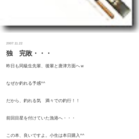
2007.11.22
独 完敗・・・
昨日も同級生先輩、後輩と唐津方面へｗ
なぜか釣れる予感^^
だから、釣れる気 満々での釣行！！
前回目星を付けていた漁港へ・・・
この本、良いですよ。小生は本日購入^^