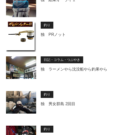
釣り
独 PRノット
日記・コラム・つぶやき
独 ラーメンやら沈没船やら釣果やら
釣り
独 男女群島 2回目
釣り