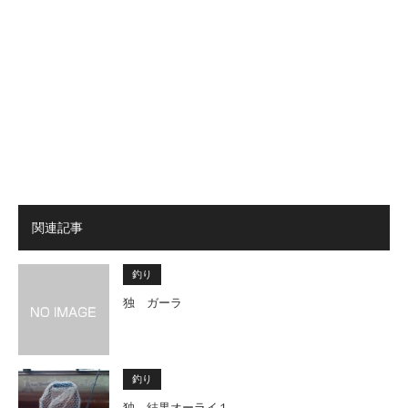
関連記事
釣り
独 ガーラ
釣り
独 結果オーライ１