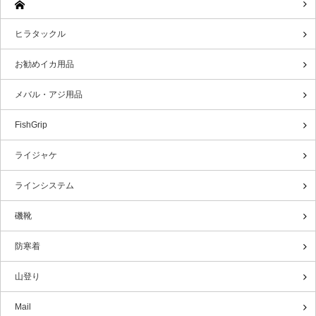
ヒラタックル
お勧めイカ用品
メバル・アジ用品
FishGrip
ライジャケ
ラインシステム
磯靴
防寒着
山登り
Mail