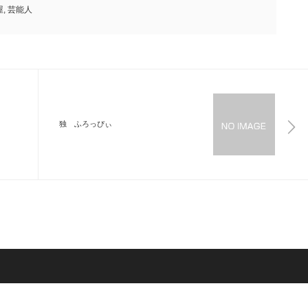
屋
,
芸能人
独 ふろっぴぃ