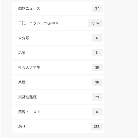
動物ニュース
37
日記・コラム・つぶやき
1,182
未分類
6
温泉
11
社会人大学生
39
禁煙
36
突発性難聴
29
美容・コスメ
6
釣り
255