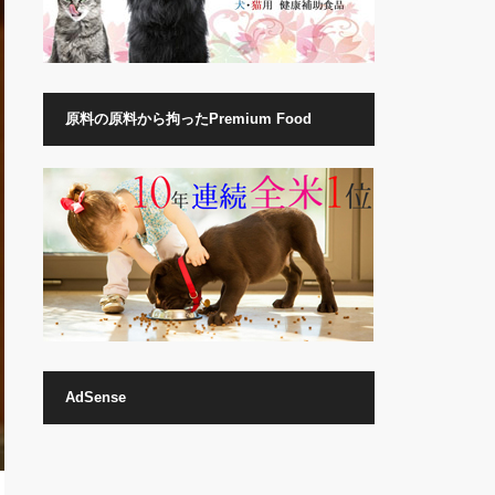
原料の原料から拘ったPremium Food
AdSense