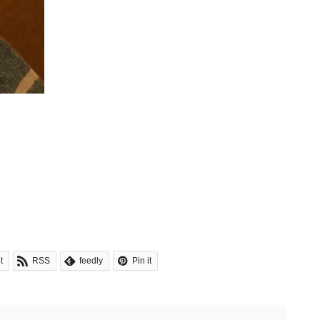
t
RSS
feedly
Pin it