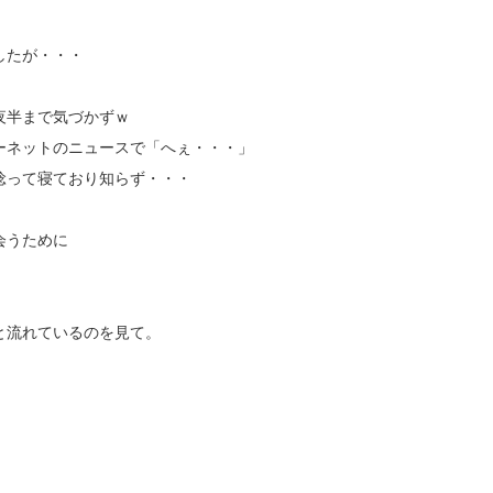
したが・・・
夜半まで気づかずｗ
ーネットのニュースで「へぇ・・・」
唸って寝ており知らず・・・
会うために
と流れているのを見て。