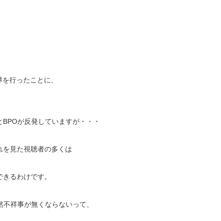
導を行ったことに、
。
BPOが反発していますが・・・
れを見た視聴者の多くは
できるわけです。
然不祥事が無くならないって、