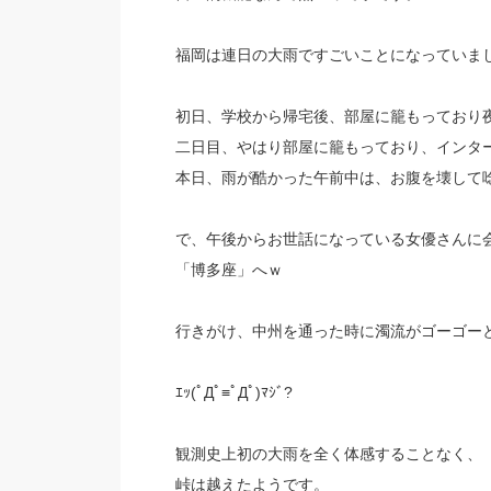
福岡は連日の大雨ですごいことになっていま
初日、学校から帰宅後、部屋に籠もっており
二日目、やはり部屋に籠もっており、インタ
本日、雨が酷かった午前中は、お腹を壊して
で、午後からお世話になっている女優さんに
「博多座」へｗ
行きがけ、中州を通った時に濁流がゴーゴー
ｴｯ(ﾟДﾟ≡ﾟДﾟ)ﾏｼﾞ?
観測史上初の大雨を全く体感することなく、
峠は越えたようです。