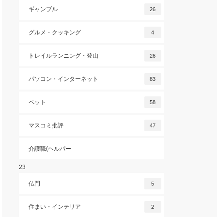
ギャンブル
26
グルメ・クッキング
4
トレイルランニング・登山
26
パソコン・インターネット
83
ペット
58
マスコミ批評
47
介護職(ヘルパー
23
仏門
5
住まい・インテリア
2