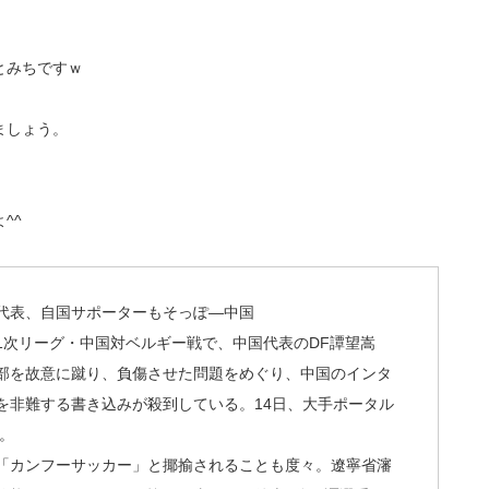
とみちですｗ
ましょう。
^^
代表、自国サポーターもそっぽ―中国
ー1次リーグ・中国対ベルギー戦で、中国代表のDF譚望嵩
部を故意に蹴り、負傷させた問題をめぐり、中国のインタ
を非難する書き込みが殺到している。14日、大手ポータル
た。
「カンフーサッカー」と揶揄されることも度々。遼寧省瀋