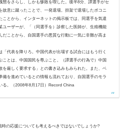
醜態をさらし、しかも惨敗を喫した。後半8分、譚選手がセ
を故意に蹴ったことで、一発退場。担架で退場したポコニ
たことから、インターネットの掲示板では、同選手を気遣
某ユーザーが、「（同選手を）診察した医師が、生殖機能
んだことから、自国選手の悪質な行動に一気に非難が高ま
は「代表を降りろ。中国代表が出場する試合にはもう行く
ぶことは、中国国民を尊ぶこと。（譚選手の行為で）中国
散を厳しく要求する」との書き込みもみられた。また、ベ
準備を進めているとの情報も流れており、自国選手のモラ
2008年8月17日）Record China
戦時の応援についても考えるべきではないでしょうか?