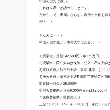
中国の歴史は凄い。
これは世界中が認めることです。
だからこそ、卑屈にならずに自身の文化を誇
が・・・
ちなみに・・・
中国人留学生が日本の大学に入ると・・・
1)奨学金／月額142,500円（年171万円）
2)授業料／国立大学は免除、公立・私立大学は文
3)渡航旅費／航空券支給 東京-北京 (111,10
4)帰国旅費／奨学金支給期間終了後所定の期日ま
5)渡日一時金／25,000円
6)宿舎費補助／月額9,000円または12,000円 
7)医療費補助／実費の80％
上記 1) +2)+3)+4)+5)＝380万円！年に380万