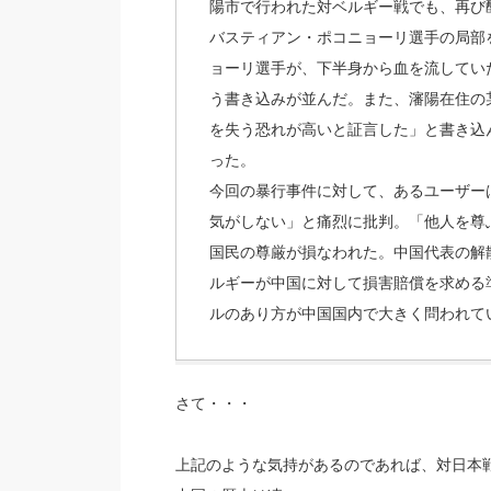
陽市で行われた対ベルギー戦でも、再び
バスティアン・ポコニョーリ選手の局部
ョーリ選手が、下半身から血を流してい
う書き込みが並んだ。また、瀋陽在住の
を失う恐れが高いと証言した」と書き込
った。
今回の暴行事件に対して、あるユーザー
気がしない」と痛烈に批判。「他人を尊
国民の尊厳が損なわれた。中国代表の解
ルギーが中国に対して損害賠償を求める
ルのあり方が中国国内で大きく問われている。（
さて・・・
上記のような気持があるのであれば、対日本