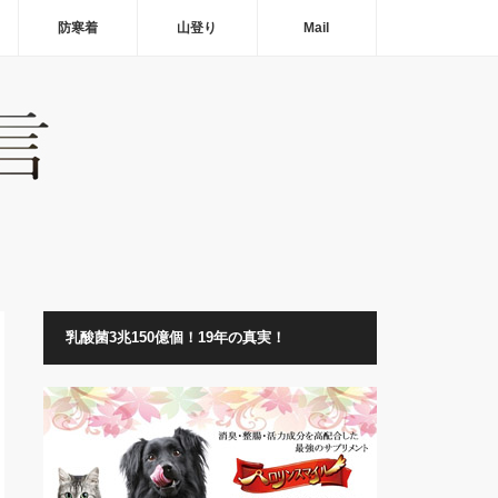
防寒着
山登り
Mail
乳酸菌3兆150億個！19年の真実！