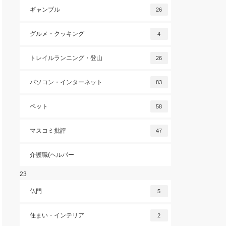
ギャンブル
26
グルメ・クッキング
4
トレイルランニング・登山
26
パソコン・インターネット
83
ペット
58
マスコミ批評
47
介護職(ヘルパー
23
仏門
5
住まい・インテリア
2