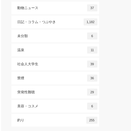
動物ニュース
37
日記・コラム・つぶやき
1,182
未分類
6
温泉
11
社会人大学生
39
禁煙
36
突発性難聴
29
美容・コスメ
6
釣り
255