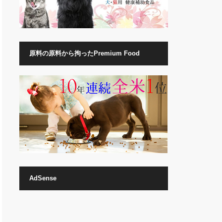
原料の原料から拘ったPremium Food
AdSense