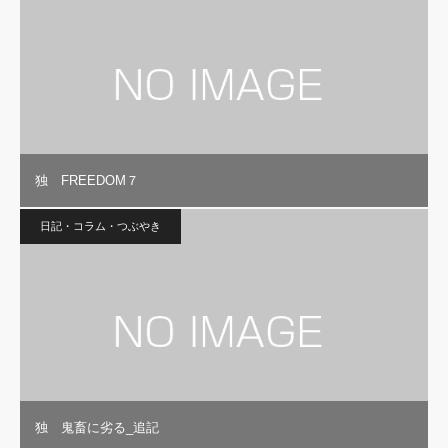
独 FREEDOM７
日記・コラム・つぶやき
独 鬼畜に劣る_追記