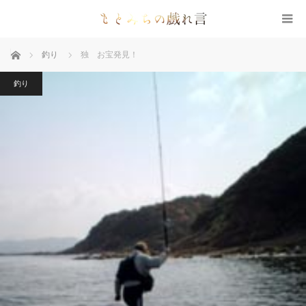
ホーム
釣り
独 お宝発見！
釣り