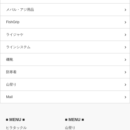
メバル・アジ用品
FishGrip
ライジャケ
ラインシステム
磯靴
防寒着
山登り
Mail
■ MENU ■
■ MENU ■
ヒラタックル
山登り