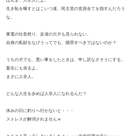
生き恥を曝すとはこいつ達、民主党の党員全てを指すんだろう
な。
東電の社長然り、反省の欠片も見られない。
自身の私財をなげうってでも、贖罪すべきではないのか？
うちの犬でも、悪い事をしたときは、申し訳なさそうにする。
畜生にも劣るよ。
まさに人非人。
どんな人生を歩めば人非人になれるんだ？
休みの日に釣りへ行かないと・・・
ストレスが解消されませんｗ
とうとう言ってしまいましたよ・・・中途採用の方に・・・