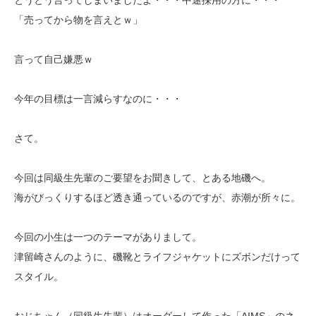
「売ってから物を言えとｗ」
言って自己嫌悪ｗ
今年の目標は一言減らすなのに・・・
さて。
今回は同級生先輩のご要望をお聞きして、とある地磯へ。
海がびっくりするほど透き通っているのですが、赤潮が所々に。
今回の小生は一つのテーマがありまして。
津留崎さんのように、磯靴とライフジャケットにズボンだけって
スタイル。
おじちゃん（同級生先輩）はオーダーして作った「AIMS」のネ