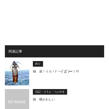
関連記事
釣り
独 崖！イカ！ﾄﾞ━(ﾟДﾟ)━ ﾝ !!!
日記・コラム・つぶやき
独 嘆かわしい