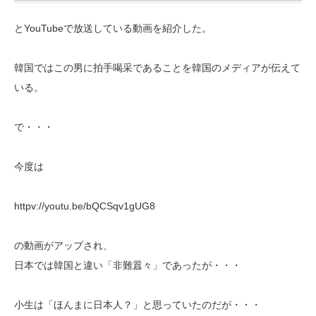
とYouTubeで放送している動画を紹介した。
韓国ではこの男に拍手喝采であることを韓国のメディアが伝えて
いる。
で・・・
今度は
httpv://youtu.be/bQCSqv1gUG8
の動画がアップされ、
日本では韓国と違い「非難囂々」であったが・・・
小生は「ほんまに日本人？」と思っていたのだが・・・