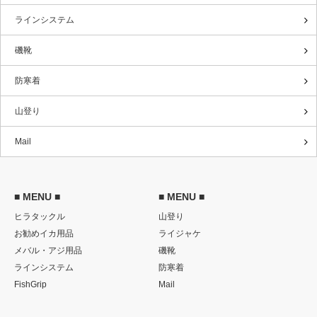
ラインシステム
磯靴
防寒着
山登り
Mail
■ MENU ■
■ MENU ■
ヒラタックル
山登り
お勧めイカ用品
ライジャケ
メバル・アジ用品
磯靴
ラインシステム
防寒着
FishGrip
Mail