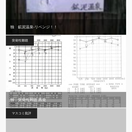
独 鉱泥温泉-リベンジ！！
突発性難聴
独 突発性難聴 再発
マスコミ批評