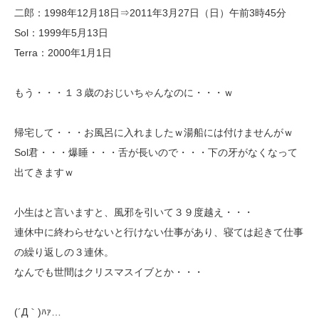
二郎：1998年12月18日⇒2011年3月27日（日）午前3時45分
Sol：1999年5月13日
Terra：2000年1月1日
もう・・・１３歳のおじいちゃんなのに・・・ｗ
帰宅して・・・お風呂に入れましたｗ湯船には付けませんがｗ
Sol君・・・爆睡・・・舌が長いので・・・下の牙がなくなって
出てきますｗ
小生はと言いますと、風邪を引いて３９度越え・・・
連休中に終わらせないと行けない仕事があり、寝ては起きて仕事
の繰り返しの３連休。
なんでも世間はクリスマスイブとか・・・
(´Д｀)ﾊｧ…