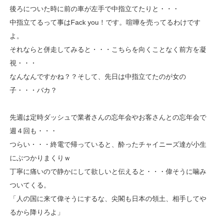
後ろについた時に前の車が左手で中指立てたりと・・・
中指立てるって事はFack you！です。喧嘩を売ってるわけです
よ。
それならと併走してみると・・・こちらを向くことなく前方を凝
視・・・
なんなんですかね？？そして、先日は中指立てたのが女の
子・・・バカ？
先週は定時ダッシュで業者さんの忘年会やお客さんとの忘年会で
週４回も・・・
つらい・・・終電で帰っていると、酔ったチャイニーズ達が小生
にぶつかりまくりｗ
丁寧に痛いので静かにして欲しいと伝えると・・・偉そうに噛み
ついてくる。
「人の国に来て偉そうにするな、尖閣も日本の領土、相手してや
るから降りろよ」