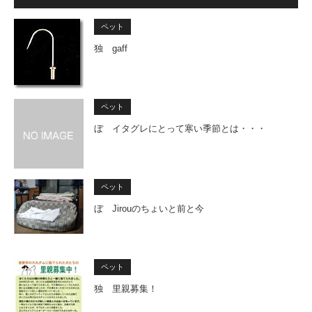
ペット
独 gaff
ペット
ぼ イタグレにとって寒い季節とは・・・
ペット
ぼ Jirouのちょいと前と今
ペット
独 里親募集！