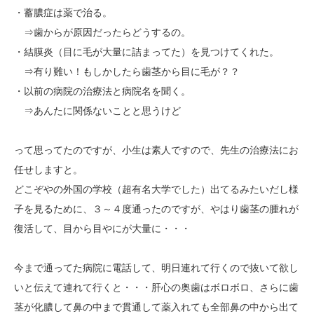
・蓄膿症は薬で治る。
⇒歯からが原因だったらどうするの。
・結膜炎（目に毛が大量に詰まってた）を見つけてくれた。
⇒有り難い！もしかしたら歯茎から目に毛が？？
・以前の病院の治療法と病院名を聞く。
⇒あんたに関係ないことと思うけど
って思ってたのですが、小生は素人ですので、先生の治療法にお
任せしますと。
どこぞやの外国の学校（超有名大学でした）出てるみたいだし様
子を見るために、３～４度通ったのですが、やはり歯茎の腫れが
復活して、目から目やにが大量に・・・
今まで通ってた病院に電話して、明日連れて行くので抜いて欲し
いと伝えて連れて行くと・・・肝心の奥歯はボロボロ、さらに歯
茎が化膿して鼻の中まで貫通して薬入れても全部鼻の中から出て