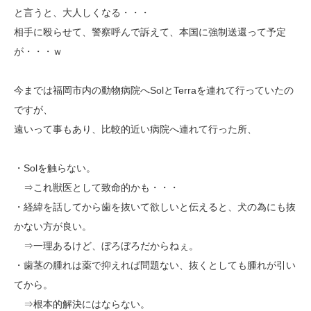
と言うと、大人しくなる・・・
相手に殴らせて、警察呼んで訴えて、本国に強制送還って予定
が・・・ｗ
今までは福岡市内の動物病院へSolとTerraを連れて行っていたの
ですが、
遠いって事もあり、比較的近い病院へ連れて行った所、
・Solを触らない。
⇒これ獣医として致命的かも・・・
・経緯を話してから歯を抜いて欲しいと伝えると、犬の為にも抜
かない方が良い。
⇒一理あるけど、ぼろぼろだからねぇ。
・歯茎の腫れは薬で抑えれば問題ない、抜くとしても腫れが引い
てから。
⇒根本的解決にはならない。