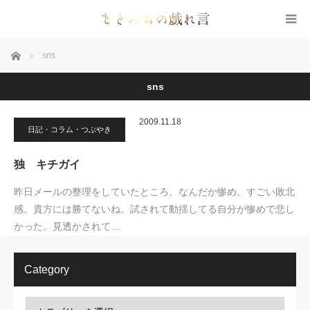
ホーム
sns
sns
2009.11.18
日記・コラム・つぶやき
独 キチガイ
昨日メールの整理をしていたところ、なんだか惨め。すごい敗北
感。貴方には勝てないね。試されて動揺してる自分が惨めで悲し
かった。見透かされて…
Category