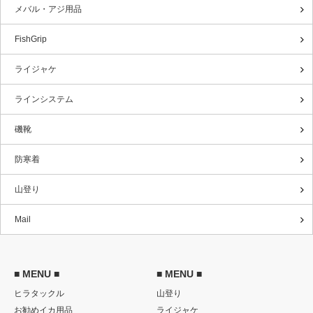
メバル・アジ用品
FishGrip
ライジャケ
ラインシステム
磯靴
防寒着
山登り
Mail
■ MENU ■
■ MENU ■
ヒラタックル
山登り
お勧めイカ用品
ライジャケ