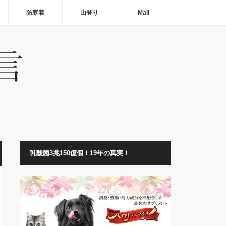
防寒着
山登り
Mail
乳酸菌3兆150億個！19年の真実！