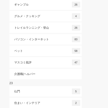
ギャンブル
26
グルメ・クッキング
4
トレイルランニング・登山
26
パソコン・インターネット
83
ペット
58
マスコミ批評
47
介護職(ヘルパー
23
仏門
5
住まい・インテリア
2