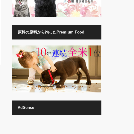
原料の原料から拘ったPremium Food
AdSense