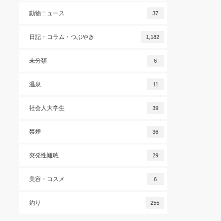
動物ニュース
37
日記・コラム・つぶやき
1,182
未分類
6
温泉
11
社会人大学生
39
禁煙
36
突発性難聴
29
美容・コスメ
6
釣り
255