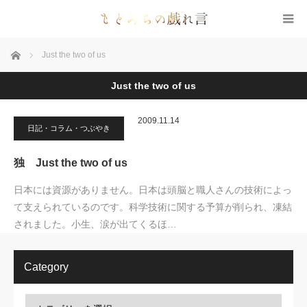
ホーム
Just the two of us
Just the two of us
2009.11.14
日記・コラム・つぶやき
独 Just the two of us
日本には資源がありません。日本は頭脳と職人さんの技術によっ
て支えられているのです。科学技術に関する予算が削られ、凍結
されました。小生、涙が出てくるほ…
Category