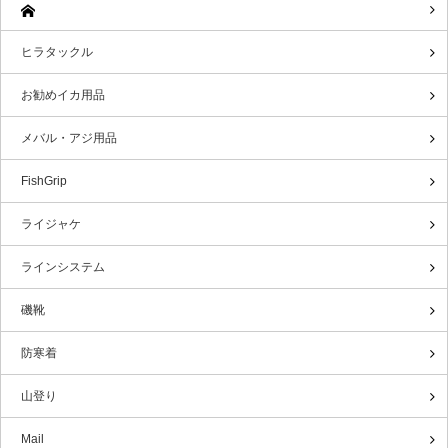
ヒラタックル
お勧めイカ用品
メバル・アジ用品
FishGrip
ライジャケ
ラインシステム
磯靴
防寒着
山登り
Mail