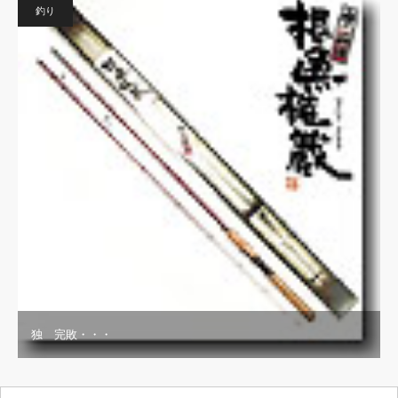
釣り
独 完敗・・・