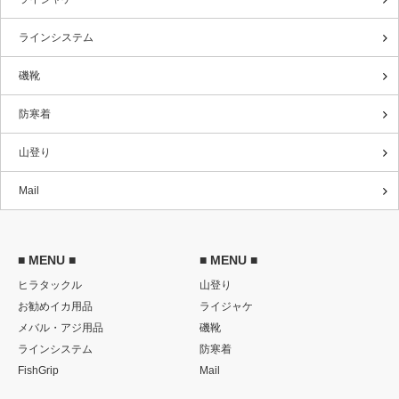
ラインシステム
磯靴
防寒着
山登り
Mail
■ MENU ■
■ MENU ■
ヒラタックル
山登り
お勧めイカ用品
ライジャケ
メバル・アジ用品
磯靴
ラインシステム
防寒着
FishGrip
Mail