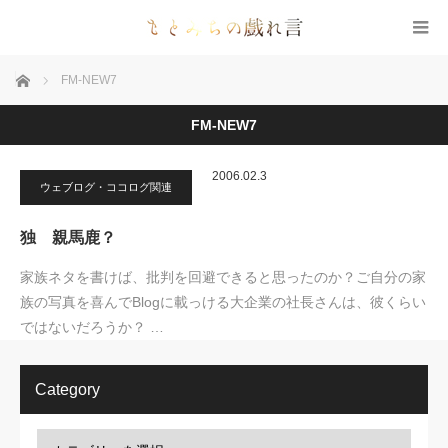
ホーム
FM-NEW7
FM-NEW7
2006.02.3
ウェブログ・ココログ関連
独 親馬鹿？
家族ネタを書けば、批判を回避できると思ったのか？ご自分の家
族の写真を喜んでBlogに載っける大企業の社長さんは、彼くらい
ではないだろうか？ …
Category