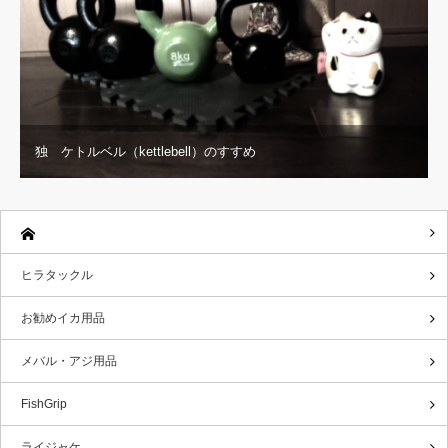
独 ケトルベル（kettlebell）のすすめ
ヒラタックル
お勧めイカ用品
メバル・アジ用品
FishGrip
ライジャケ