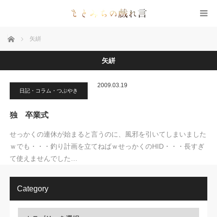
ホーム
矢絣
矢絣
2009.03.19
日記・コラム・つぶやき
独 卒業式
せっかくの連休が始まると言うのに、風邪を引いてしまいました
ｗでも・・・釣り計画を立てねばｗせっかくのHID・・・長すぎ
て使えませんでした…
Category