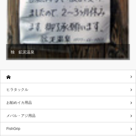
独 鉱泥温泉
ヒラタックル
お勧めイカ用品
メバル・アジ用品
FishGrip