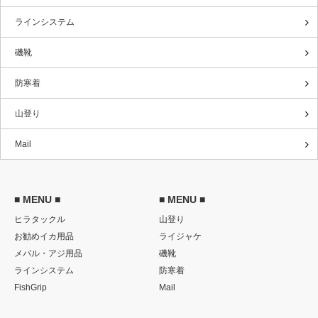
ラインシステム
磯靴
防寒着
山登り
Mail
■ MENU ■
■ MENU ■
ヒラタックル
山登り
お勧めイカ用品
ライジャケ
メバル・アジ用品
磯靴
ラインシステム
防寒着
FishGrip
Mail