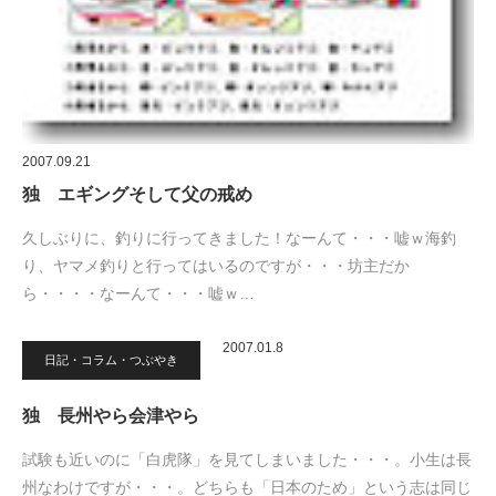
2007.09.21
独 エギングそして父の戒め
久しぶりに、釣りに行ってきました！なーんて・・・嘘ｗ海釣
り、ヤマメ釣りと行ってはいるのですが・・・坊主だか
ら・・・・なーんて・・・嘘ｗ…
2007.01.8
日記・コラム・つぶやき
独 長州やら会津やら
試験も近いのに「白虎隊」を見てしまいました・・・。小生は長
州なわけですが・・・。どちらも「日本のため」という志は同じ