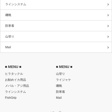
ラインシステム
磯靴
防寒着
山登り
Mail
■ MENU ■
■ MENU ■
ヒラタックル
山登り
お勧めイカ用品
ライジャケ
メバル・アジ用品
磯靴
ラインシステム
防寒着
FishGrip
Mail
Twitter
RSS