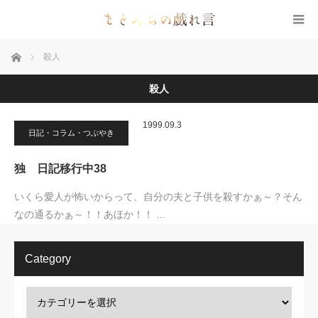
ホーム
殺人
殺人
1999.09.3
日記・コラム・つぶやき
独 日記移行中38
いくら愛人が怖いからって、自分の夫と子供を殺すかぁ～？そん
なの通るかぁ～！！あほか！！ …
Category