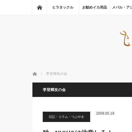
ホーム
ヒラタックル
お勧めイカ用品
メバル・ア
ホーム
李登輝友の会
李登輝友の会
2009.05.19
日記・コラム・つぶやき