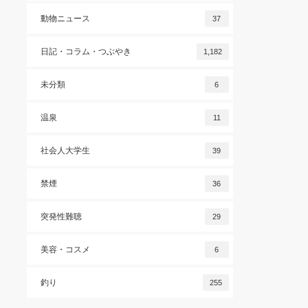
動物ニュース
37
日記・コラム・つぶやき
1,182
未分類
6
温泉
11
社会人大学生
39
禁煙
36
突発性難聴
29
美容・コスメ
6
釣り
255