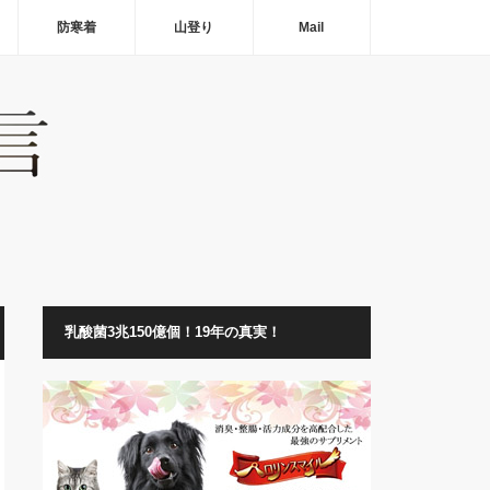
防寒着
山登り
Mail
乳酸菌3兆150億個！19年の真実！