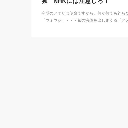
独 NHKには注意しろ！
今期のアオリは使命ですから、何が何でも釣ら
「ウミウシ」・・・紫の液体を出しまくる「ア