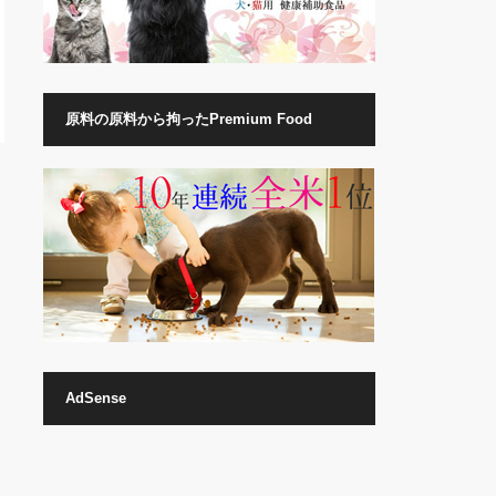
原料の原料から拘ったPremium Food
AdSense