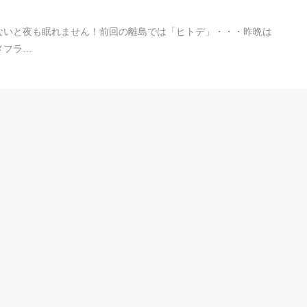
ないと夜も眠れません！前回の離島では「ヒトデ」・・・昨晩は
メフラ…