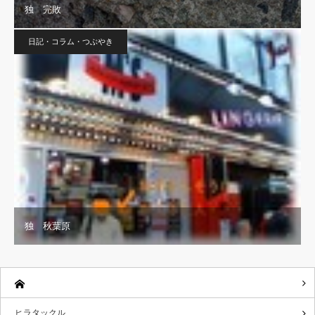
独 完敗
日記・コラム・つぶやき
独 秋葉原
ヒラタックル