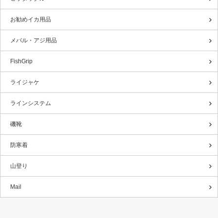
お勧めイカ用品
メバル・アジ用品
FishGrip
ライジャケ
ラインシステム
磯靴
防寒着
山登り
Mail