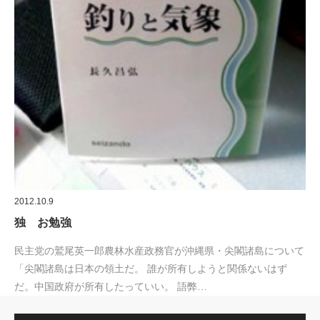
2012.10.9
独 お勉強
民主党の鷲尾英一郎農林水産政務官が沖縄県・尖閣諸島について
「尖閣諸島は日本の領土だ。 誰が所有しようと関係ないはず
だ。中国政府が所有したっていい。 語弊…