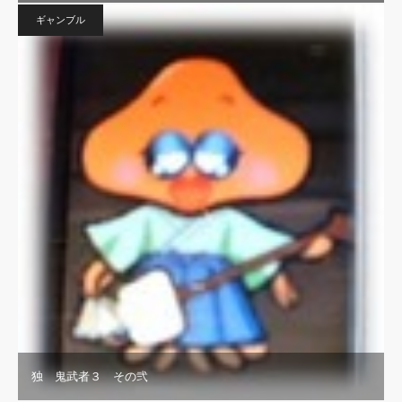
ギャンブル
独 鬼武者３ その弐