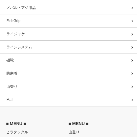
メバル・アジ用品
FishGrip
ライジャケ
ラインシステム
磯靴
防寒着
山登り
Mail
■ MENU ■
■ MENU ■
ヒラタックル
山登り