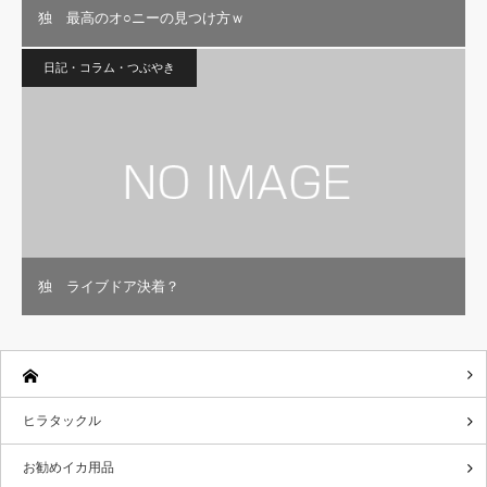
独 最高のオ○ニーの見つけ方ｗ
日記・コラム・つぶやき
独 ライブドア決着？
ヒラタックル
お勧めイカ用品