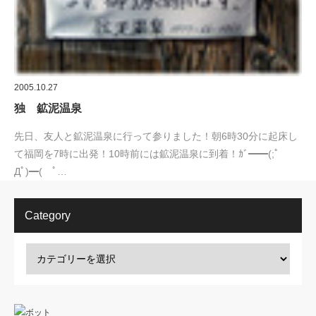
2005.10.27
独 鉱泥温泉
先日、友人と鉱泥温泉に行って参りました！朝6時30分に起床し
て福岡を7時に出発！10時前には鉱泥温泉に到着！ｶﾞ━━(;ﾟ
Дﾟ)━( ﾟ…
Category