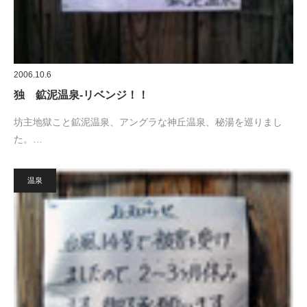
2006.10.6
独 鉱泥温泉-リベンジ！！
坊主地獄こと鉱泥温泉、アングラな神丘温泉、秘湯を巡りまし
た。…
温泉