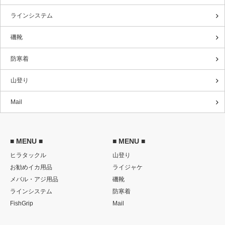
ラインシステム
磯靴
防寒着
山登り
Mail
■ MENU ■
■ MENU ■
ヒラタックル
山登り
お勧めイカ用品
ライジャケ
メバル・アジ用品
磯靴
ラインシステム
防寒着
FishGrip
Mail