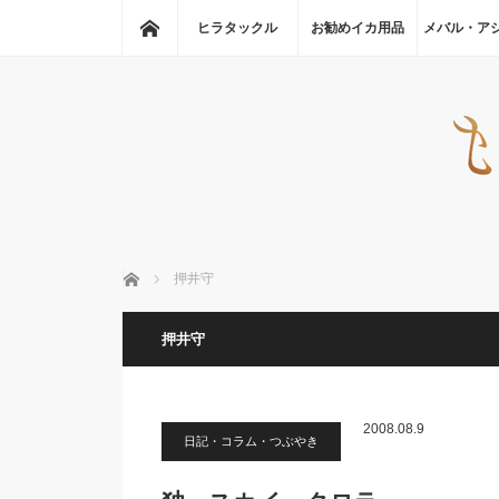
ホーム
ヒラタックル
お勧めイカ用品
メバル・ア
ホーム
押井守
押井守
2008.08.9
日記・コラム・つぶやき