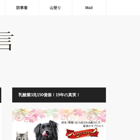
防寒着
山登り
Mail
乳酸菌3兆150億個！19年の真実！