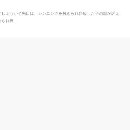
でしょうか？先日は、カンニングを咎められ自殺した子の親が訴え
められ自…