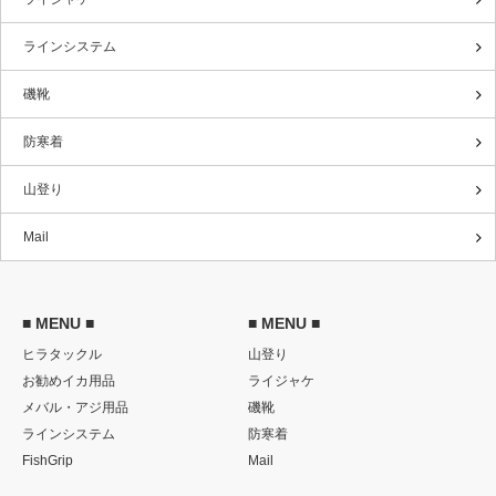
ラインシステム
磯靴
防寒着
山登り
Mail
■ MENU ■
■ MENU ■
ヒラタックル
山登り
お勧めイカ用品
ライジャケ
メバル・アジ用品
磯靴
ラインシステム
防寒着
FishGrip
Mail