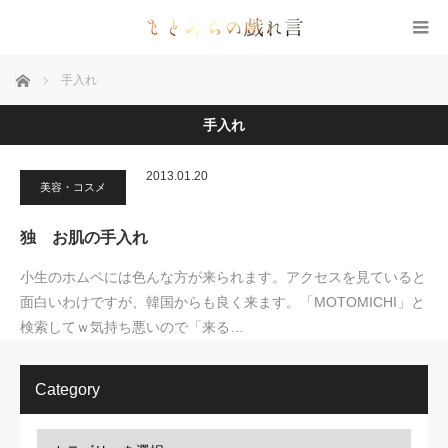
ホーム
手入れ
手入れ
2013.01.20
美容・コスメ
独 お肌の手入れ
小生のホムペには色んな方が来られます。アクセスを見ていると
面白いわけですが、韓国からも良く来ます。「MOTOMICHI」と
検索してｗ気持ち悪いので「来る…
Category