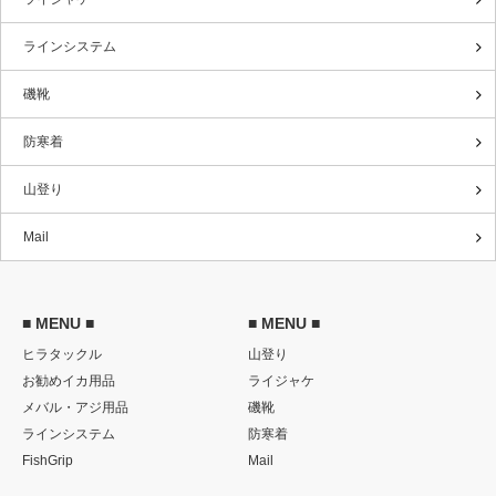
ラインシステム
磯靴
防寒着
山登り
Mail
■ MENU ■
■ MENU ■
ヒラタックル
山登り
お勧めイカ用品
ライジャケ
メバル・アジ用品
磯靴
ラインシステム
防寒着
FishGrip
Mail