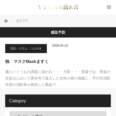
ホーム
感染予防
感染予防
2009.05.20
日記・コラム・つぶやき
独 マスクMaskますく
週にいくつもの課題に追われ・・・大変・・・青森では、県道の
交差点において青信号で進入した女性の車の側面に、平川市消防
本部の消防車が衝突した事故で、…
Category