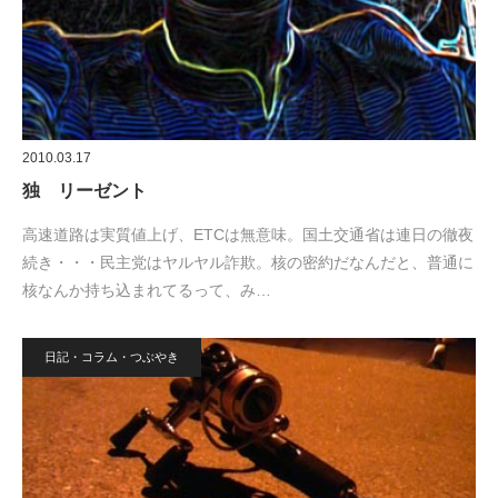
2010.03.17
独 リーゼント
高速道路は実質値上げ、ETCは無意味。国土交通省は連日の徹夜
続き・・・民主党はヤルヤル詐欺。核の密約だなんだと、普通に
核なんか持ち込まれてるって、み…
日記・コラム・つぶやき