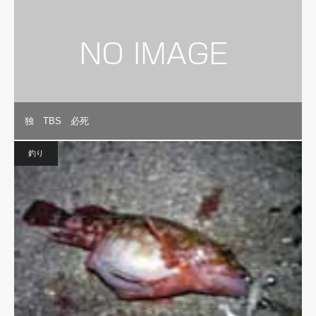
独 TBS 必死
釣り