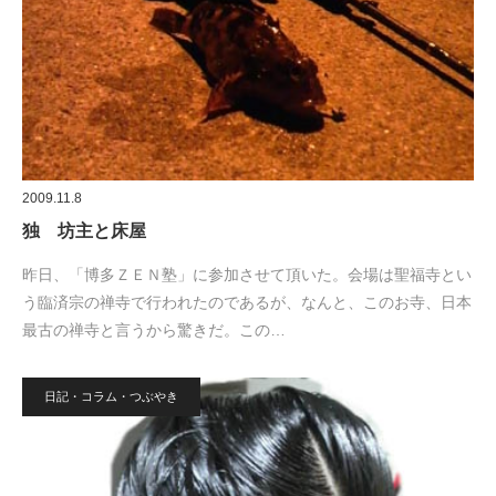
2009.11.8
独 坊主と床屋
昨日、「博多ＺＥＮ塾」に参加させて頂いた。会場は聖福寺とい
う臨済宗の禅寺で行われたのであるが、なんと、このお寺、日本
最古の禅寺と言うから驚きだ。この…
日記・コラム・つぶやき