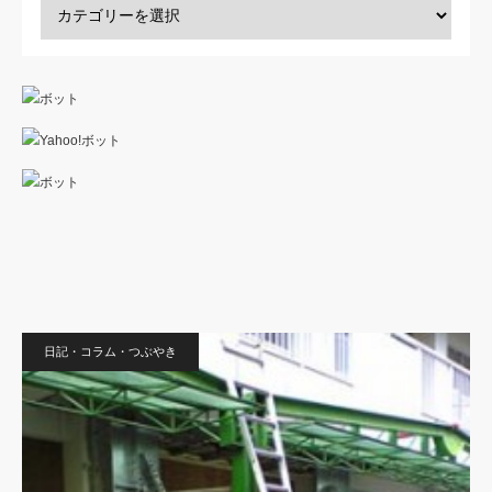
独 Saluki-サルーキ-
ペット
日記・コラム・つぶやき