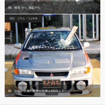
独 根魚 やら 強盗やら
日記・コラム・つぶやき
独 小生の永遠の愛車が女神とKISS！？