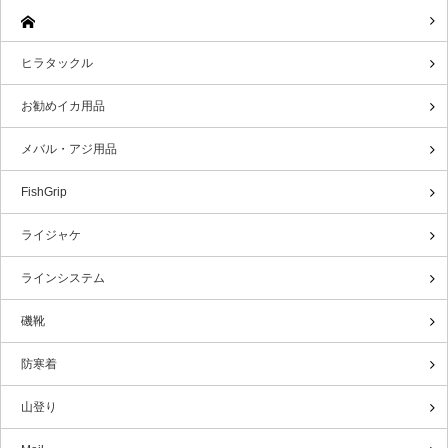
ヒラタックル
お勧めイカ用品
メバル・アジ用品
FishGrip
ライジャケ
ラインシステム
磯靴
防寒着
山登り