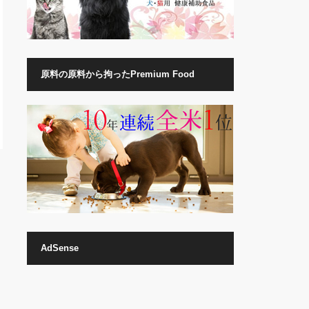
原料の原料から拘ったPremium Food
AdSense