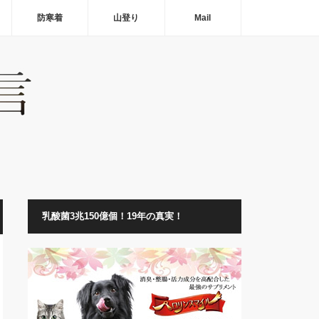
防寒着
山登り
Mail
乳酸菌3兆150億個！19年の真実！