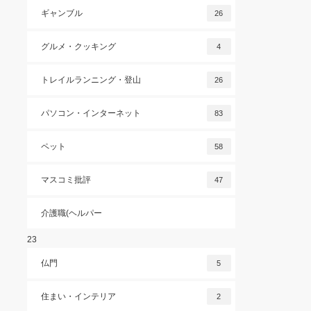
ギャンブル
26
グルメ・クッキング
4
トレイルランニング・登山
26
パソコン・インターネット
83
ペット
58
マスコミ批評
47
介護職(ヘルパー
23
仏門
5
住まい・インテリア
2