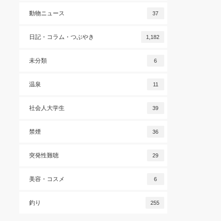
動物ニュース
37
日記・コラム・つぶやき
1,182
未分類
6
温泉
11
社会人大学生
39
禁煙
36
突発性難聴
29
美容・コスメ
6
釣り
255