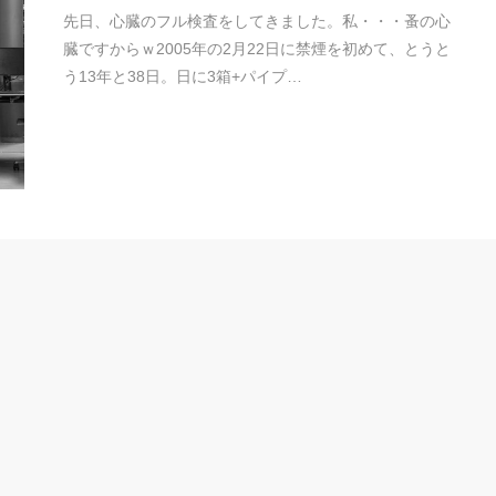
先日、心臓のフル検査をしてきました。私・・・蚤の心
臓ですからｗ2005年の2月22日に禁煙を初めて、とうと
う13年と38日。日に3箱+パイプ…