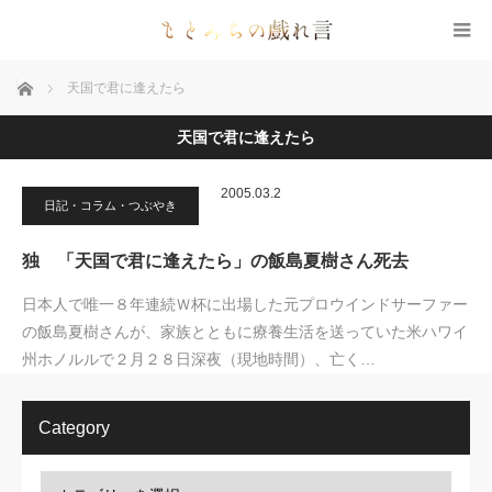
ホーム
天国で君に逢えたら
天国で君に逢えたら
2005.03.2
日記・コラム・つぶやき
独 「天国で君に逢えたら」の飯島夏樹さん死去
日本人で唯一８年連続Ｗ杯に出場した元プロウインドサーファー
の飯島夏樹さんが、家族とともに療養生活を送っていた米ハワイ
州ホノルルで２月２８日深夜（現地時間）、亡く…
Category