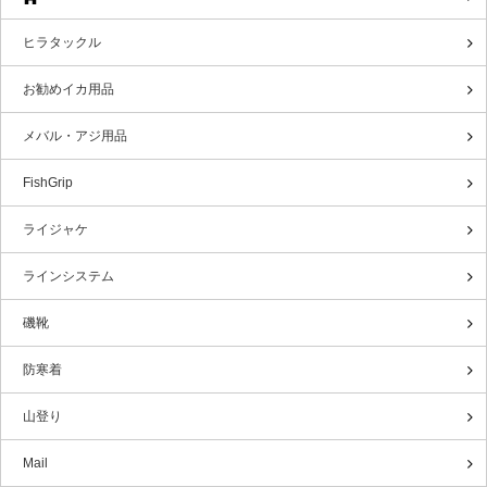
ヒラタックル
お勧めイカ用品
メバル・アジ用品
FishGrip
ライジャケ
ラインシステム
磯靴
防寒着
山登り
Mail