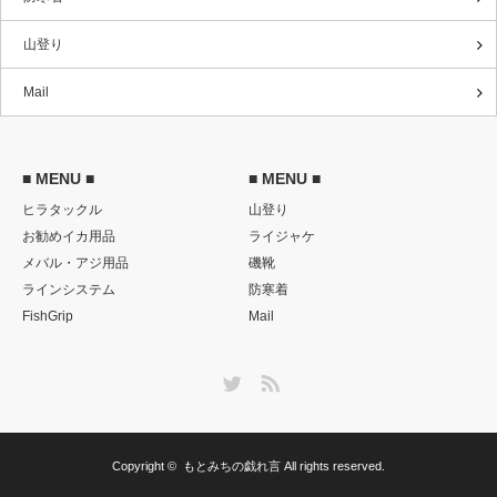
山登り
Mail
■ MENU ■
■ MENU ■
ヒラタックル
山登り
お勧めイカ用品
ライジャケ
メバル・アジ用品
磯靴
ラインシステム
防寒着
FishGrip
Mail
Twitter
RSS
Copyright ©
もとみちの戯れ言
All rights reserved.