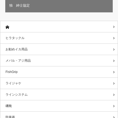
独 紳士協定
ヒラタックル
お勧めイカ用品
メバル・アジ用品
FishGrip
ライジャケ
ラインシステム
磯靴
防寒着