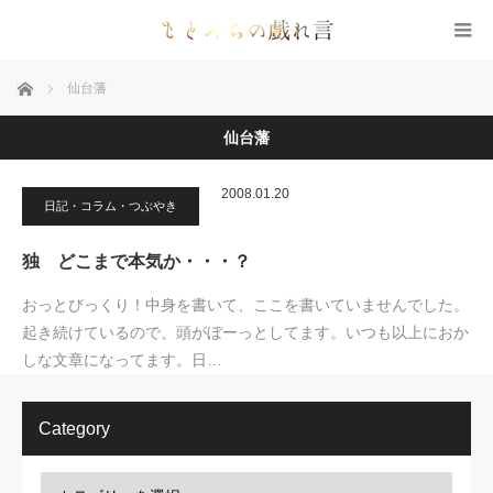
ホーム
仙台藩
仙台藩
2008.01.20
日記・コラム・つぶやき
独 どこまで本気か・・・？
おっとびっくり！中身を書いて、ここを書いていませんでした。
起き続けているので、頭がぼーっとしてます。いつも以上におか
しな文章になってます。日…
Category