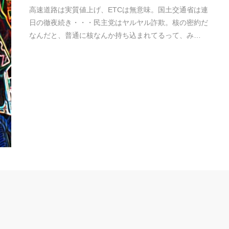
高速道路は実質値上げ、ETCは無意味。国土交通省は連
日の徹夜続き・・・民主党はヤルヤル詐欺。核の密約だ
なんだと、普通に核なんか持ち込まれてるって、み…