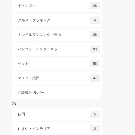
ギャンブル
26
グルメ・クッキング
4
トレイルランニング・登山
26
パソコン・インターネット
83
ペット
58
マスコミ批評
47
介護職(ヘルパー
23
仏門
5
住まい・インテリア
2