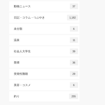
動物ニュース
37
日記・コラム・つぶやき
1,182
未分類
6
温泉
11
社会人大学生
39
禁煙
36
突発性難聴
29
美容・コスメ
6
釣り
255