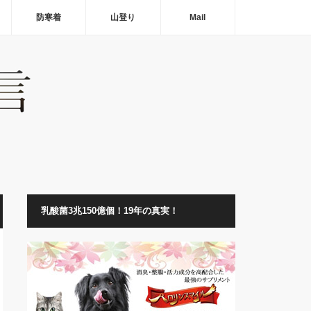
防寒着
山登り
Mail
乳酸菌3兆150億個！19年の真実！