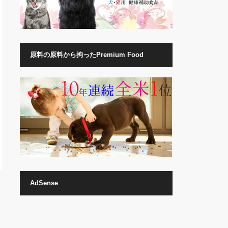
原料の原料から拘ったPremium Food
AdSense