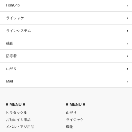
FishGrip
ライジャケ
ラインシステム
磯靴
防寒着
山登り
Mail
■ MENU ■
■ MENU ■
ヒラタックル
山登り
お勧めイカ用品
ライジャケ
メバル・アジ用品
磯靴