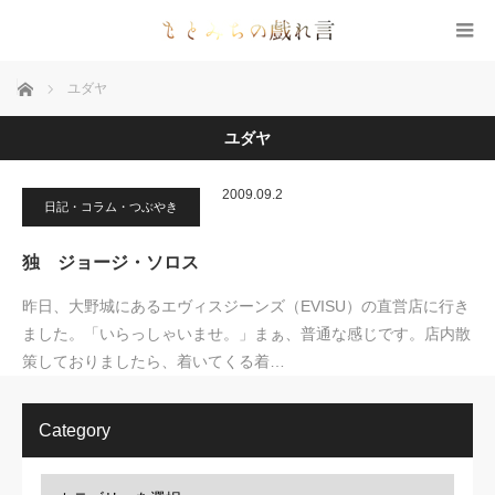
ホーム
ユダヤ
ユダヤ
2009.09.2
日記・コラム・つぶやき
独 ジョージ・ソロス
昨日、大野城にあるエヴィスジーンズ（EVISU）の直営店に行き
ました。「いらっしゃいませ。」まぁ、普通な感じです。店内散
策しておりましたら、着いてくる着…
Category