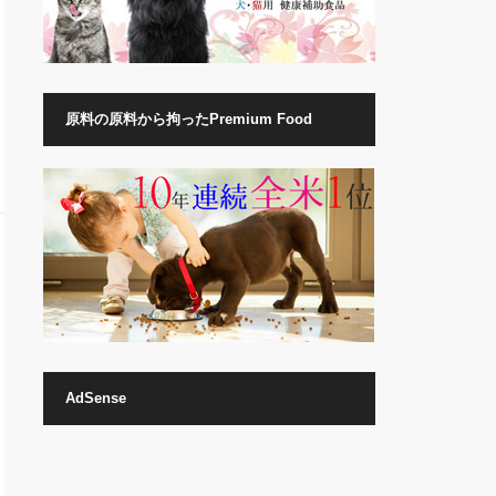
原料の原料から拘ったPremium Food
AdSense