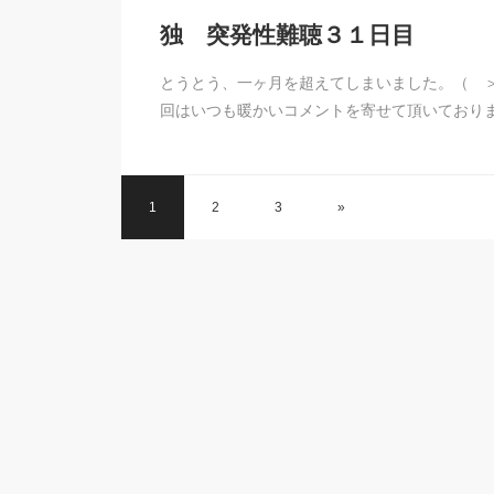
独 突発性難聴３１日目
とうとう、一ヶ月を超えてしまいました。（ 
回はいつも暖かいコメントを寄せて頂いており
1
2
3
»