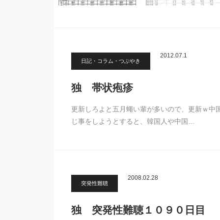
2012.07.1
日記・コラム・つぶやき
独 帯状疱疹
更新しろよと五月蠅い輩が多いので、更新ｗ中
じ事をしようとすると、韓国人や中国…
2008.02.28
突発性難聴
独 突発性難聴１０９０日目