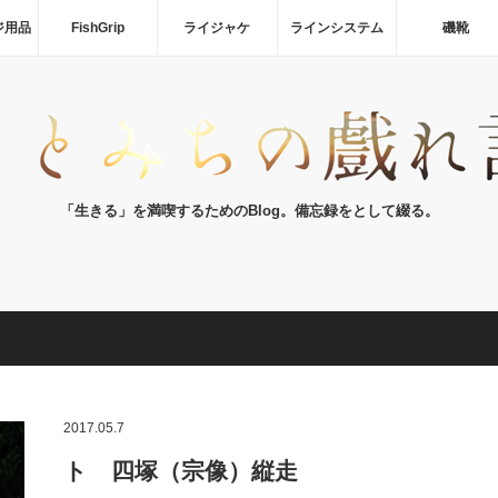
ジ用品
FishGrip
ライジャケ
ラインシステム
磯靴
「生きる」を満喫するためのBlog。備忘録をとして綴る。
2017.05.7
ト 四塚（宗像）縦走