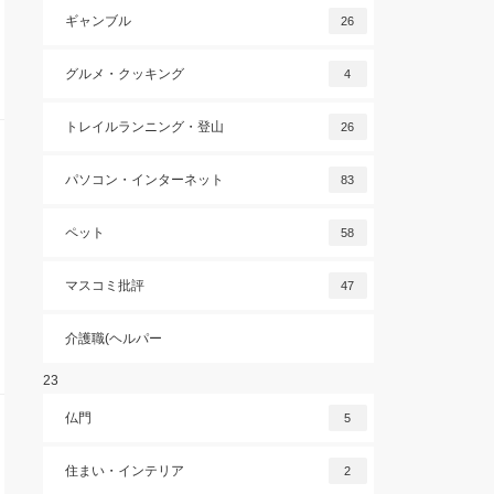
ギャンブル
26
グルメ・クッキング
4
トレイルランニング・登山
26
パソコン・インターネット
83
ペット
58
マスコミ批評
47
介護職(ヘルパー
23
仏門
5
住まい・インテリア
2