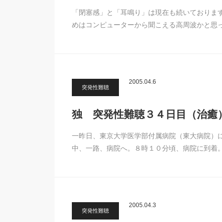
「閉塞感」と「耳鳴り」は現在も続いております
めはコンピューターから聞こえる高周波かと思
2005.04.6
突発性難聴
独 突発性難聴３４日目（治癒
一昨日、東京大学医学部付属病院（東大病院）
中、一路、病院へ。８時１０分頃、病院に到着
2005.04.3
突発性難聴