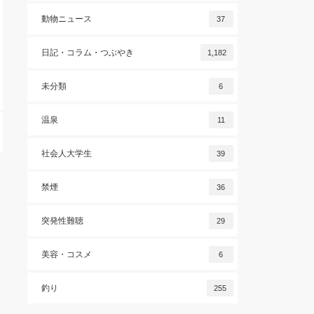
動物ニュース
37
日記・コラム・つぶやき
1,182
未分類
6
温泉
11
社会人大学生
39
禁煙
36
突発性難聴
29
美容・コスメ
6
釣り
255