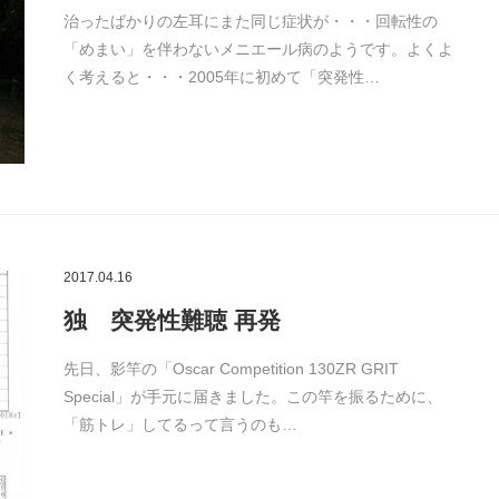
治ったばかりの左耳にまた同じ症状が・・・回転性の
「めまい」を伴わないメニエール病のようです。よくよ
く考えると・・・2005年に初めて「突発性…
2017.04.16
独 突発性難聴 再発
先日、影竿の「Oscar Competition 130ZR GRIT
Special」が手元に届きました。この竿を振るために、
「筋トレ」してるって言うのも…