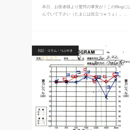
本日、お医者様より驚愕の事実が！このBlog
んでいて下さい（たまには役立つｗうぇ）。…
日記・コラム・つぶやき