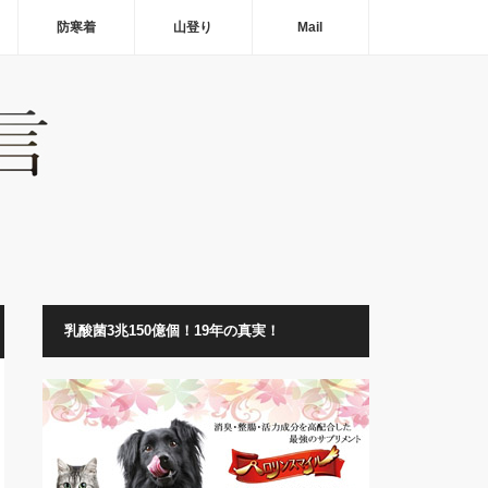
防寒着
山登り
Mail
乳酸菌3兆150億個！19年の真実！