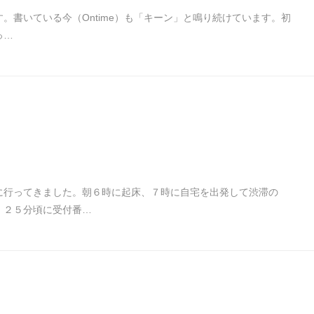
。書いている今（Ontime）も「キーン」と鳴り続けています。初
っ…
）
に行ってきました。朝６時に起床、７時に自宅を出発して渋滞の
。２５分頃に受付番…