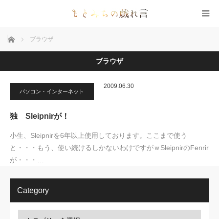
ホーム
ブラウザ
ブラウザ
2009.06.30
パソコン・インターネット
独 Sleipnirが！
小生、Sleipnirを6年以上使用しております。ここまで使う
と・・・もう、使い続けるしかないわけですがｗSleipnirのFenrir
が・・・…
Category