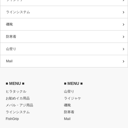
ラインシステム
磯靴
防寒着
山登り
Mail
■ MENU ■
■ MENU ■
ヒラタックル
山登り
お勧めイカ用品
ライジャケ
メバル・アジ用品
磯靴
ラインシステム
防寒着
FishGrip
Mail