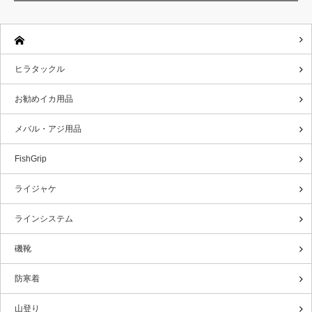
ヒラタックル
お勧めイカ用品
メバル・アジ用品
FishGrip
ライジャケ
ラインシステム
磯靴
防寒着
山登り