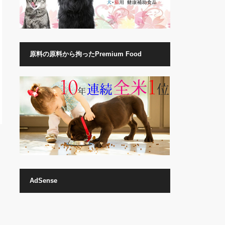
原料の原料から拘ったPremium Food
AdSense