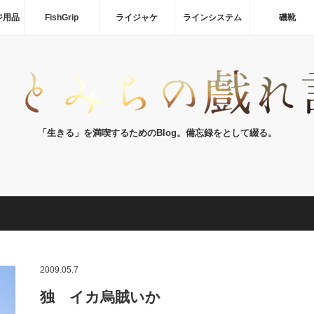
ジ用品
FishGrip
ライジャケ
ラインシステム
磯靴
「生きる」を満喫するためのBlog。備忘録をとして綴る。
2009.05.7
独 イカ烏賊いか