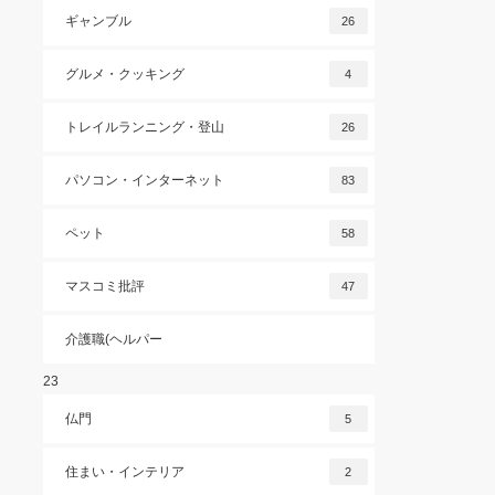
ギャンブル
26
グルメ・クッキング
4
トレイルランニング・登山
26
パソコン・インターネット
83
ペット
58
マスコミ批評
47
介護職(ヘルパー
23
仏門
5
住まい・インテリア
2