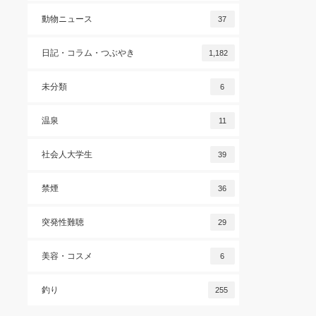
動物ニュース
37
日記・コラム・つぶやき
1,182
未分類
6
温泉
11
社会人大学生
39
禁煙
36
突発性難聴
29
美容・コスメ
6
釣り
255