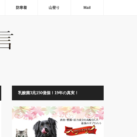
防寒着
山登り
Mail
乳酸菌3兆150億個！19年の真実！