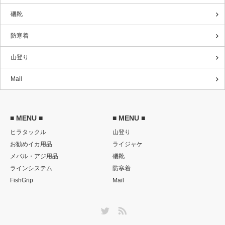
磯靴
防寒着
山登り
Mail
■ MENU ■
■ MENU ■
ヒラタックル
山登り
お勧めイカ用品
ライジャケ
メバル・アジ用品
磯靴
ラインシステム
防寒着
FishGrip
Mail
Twitter
RSS