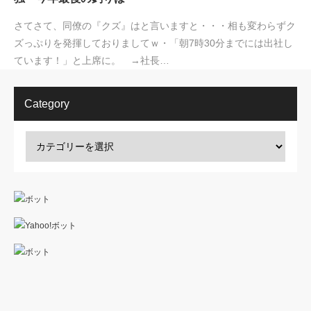
さてさて、同僚の『クズ』はと言いますと・・・相も変わらずク
ズっぷりを発揮しておりましてｗ・「朝7時30分までには出社し
ています！」と上席に。 →社長…
Category