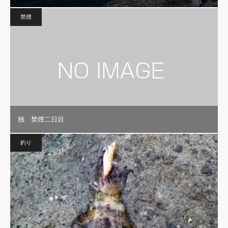
禁煙
独 禁煙二日目
釣り