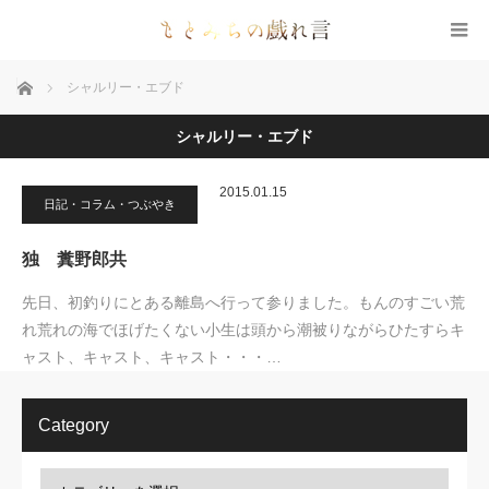
ホーム
シャルリー・エブド
シャルリー・エブド
2015.01.15
日記・コラム・つぶやき
独 糞野郎共
先日、初釣りにとある離島へ行って参りました。もんのすごい荒
れ荒れの海でほげたくない小生は頭から潮被りながらひたすらキ
ャスト、キャスト、キャスト・・・…
Category