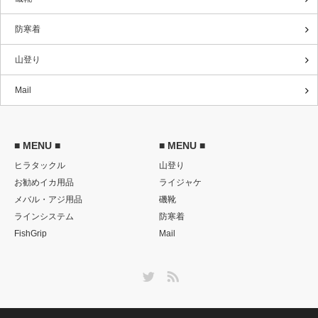
防寒着
山登り
Mail
■ MENU ■
■ MENU ■
ヒラタックル
山登り
お勧めイカ用品
ライジャケ
メバル・アジ用品
磯靴
ラインシステム
防寒着
FishGrip
Mail
Twitter
RSS