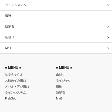
ラインシステム
磯靴
防寒着
山登り
Mail
■ MENU ■
■ MENU ■
ヒラタックル
山登り
お勧めイカ用品
ライジャケ
メバル・アジ用品
磯靴
ラインシステム
防寒着
FishGrip
Mail
Twitter
RSS