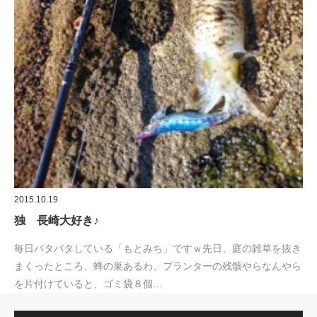
2015.10.19
独 長崎大好き♪
毎日バタバタしている「もとみち」ですｗ先日、庭の雑草を抜き
まくったところ、蜂の巣あるわ、プランターの残骸やらなんやら
を片付けていると、ゴミ袋８個…