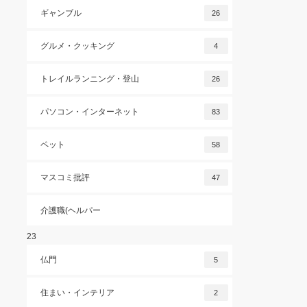
ギャンブル
26
グルメ・クッキング
4
トレイルランニング・登山
26
パソコン・インターネット
83
ペット
58
マスコミ批評
47
介護職(ヘルパー
23
仏門
5
住まい・インテリア
2