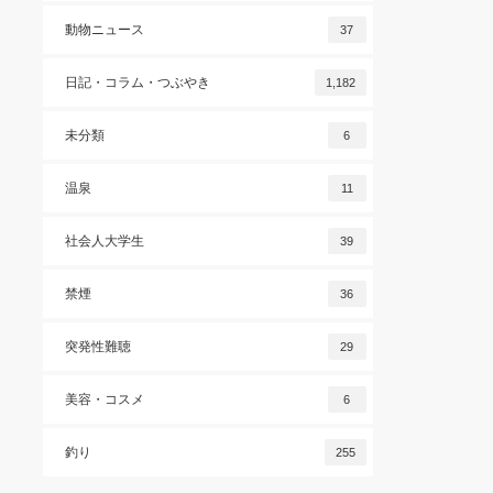
動物ニュース
37
日記・コラム・つぶやき
1,182
未分類
6
温泉
11
社会人大学生
39
禁煙
36
突発性難聴
29
美容・コスメ
6
釣り
255