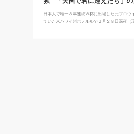
独 「天国で君に逢えたら」の
日本人で唯一８年連続Ｗ杯に出場した元プロウ
ていた米ハワイ州ホノルルで２月２８日深夜（