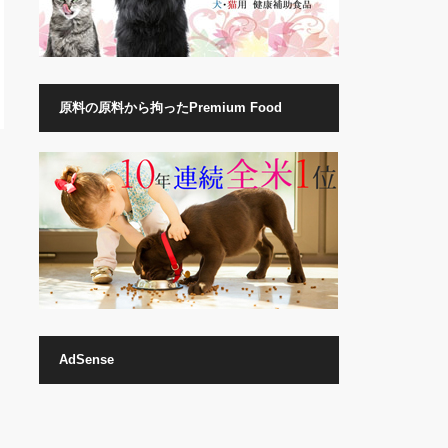
原料の原料から拘ったPremium Food
AdSense