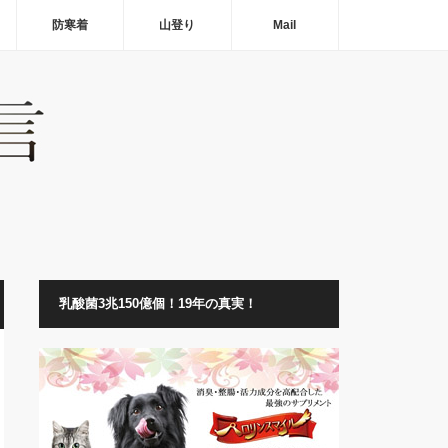
防寒着
山登り
Mail
乳酸菌3兆150億個！19年の真実！