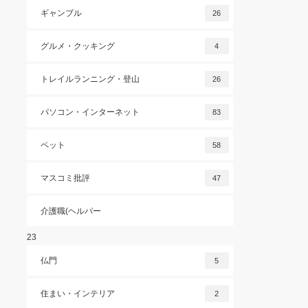
ギャンブル
26
グルメ・クッキング
4
トレイルランニング・登山
26
パソコン・インターネット
83
ペット
58
マスコミ批評
47
介護職(ヘルパー
23
仏門
5
住まい・インテリア
2