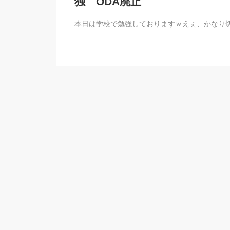
独 ODA廃止
本日は学校で勉強しておりますｗえぇ、かなり切羽詰っ
…