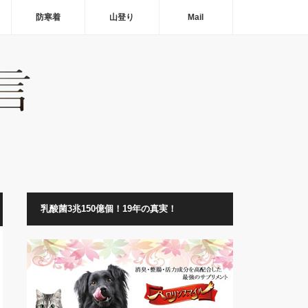
防寒着
山登り
Mail
乳酸菌3兆150億個！19年の真実！