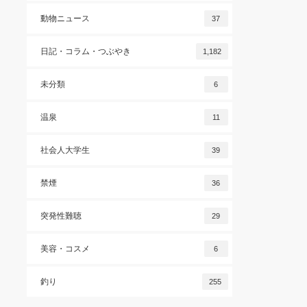
動物ニュース
37
日記・コラム・つぶやき
1,182
未分類
6
温泉
11
社会人大学生
39
禁煙
36
突発性難聴
29
美容・コスメ
6
釣り
255