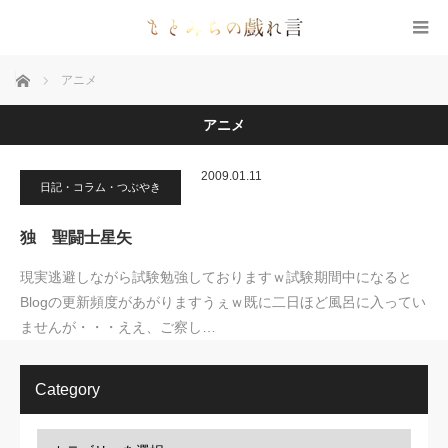
ホーム
アニメ
アニメ
2009.01.11
日記・コラム・つぶやき
独 聖闘士星矢
現実逃避しながら試験勉強しておりますｗ試験期間中になると
Blogの更新頻度があがりますうぇｗ既に二日ほど風呂に入ってい
ませんが・・・ええ、ご察し…
Category