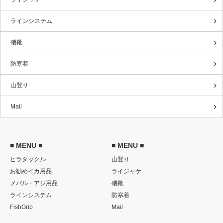
ラインシステム
磯靴
防寒着
山登り
Mail
■ MENU ■
■ MENU ■
ヒラタックル
山登り
お勧めイカ用品
ライジャケ
メバル・アジ用品
磯靴
ラインシステム
防寒着
FishGrip
Mail