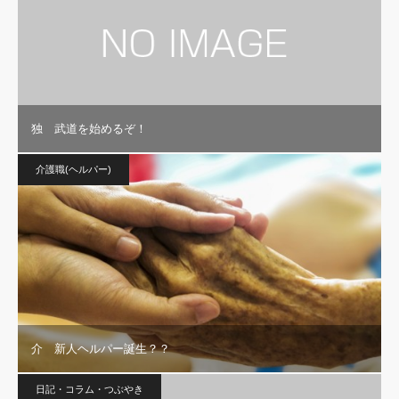
独 武道を始めるぞ！
介護職(ヘルパー)
介 新人ヘルパー誕生？？
日記・コラム・つぶやき