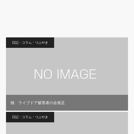
日記・コラム・つぶやき
独 ライブドア被害者の会発足
独 Saluki-サルーキ-
ペット
日記・コラム・つぶやき