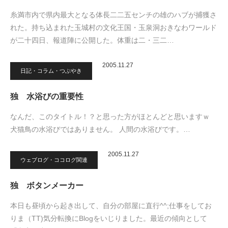
糸満市内で県内最大となる体長二二五センチの雄のハブが捕獲さ
れた。持ち込まれた玉城村の文化王国・玉泉洞おきなわワールド
が二十四日、報道陣に公開した。体重は二・三二…
2005.11.27
日記・コラム・つぶやき
独 水浴びの重要性
なんだ、このタイトル！？と思った方がほとんどと思いますｗ
犬猫鳥の水浴びではありません。 人間の水浴びです。…
2005.11.27
ウェブログ・ココログ関連
独 ボタンメーカー
本日も昼頃から起き出して、自分の部屋に直行^^;仕事をしてお
りま（TT)気分転換にBlogをいじりました。最近の傾向として