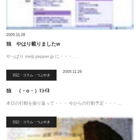
2005.11.26
独 やはり載りましたw
やっぱり meiji.pepper.jp に・・・…
2005.11.26
日記・コラム・つぶやき
独 （・о・）ﾋﾄｲﾈ
本日の行動を振り返って・・・ 今からの行動予定・・・…
日記・コラム・つぶやき