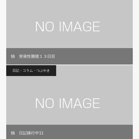
独 突発性難聴１３日目
日記・コラム・つぶやき
独 日記移行中11