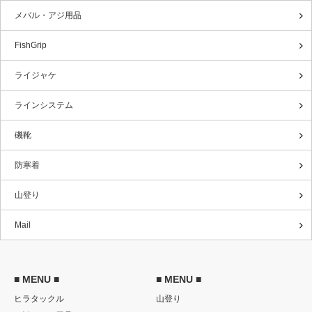
メバル・アジ用品
FishGrip
ライジャケ
ラインシステム
磯靴
防寒着
山登り
Mail
■ MENU ■
■ MENU ■
ヒラタックル
山登り