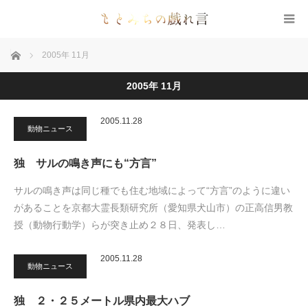
ホーム
2005年 11月
2005年 11月
2005.11.28
動物ニュース
独 サルの鳴き声にも“方言”
サルの鳴き声は同じ種でも住む地域によって“方言”のように違い
があることを京都大霊長類研究所（愛知県犬山市）の正高信男教
授（動物行動学）らが突き止め２８日、発表し…
2005.11.28
動物ニュース
独 ２・２５メートル県内最大ハブ