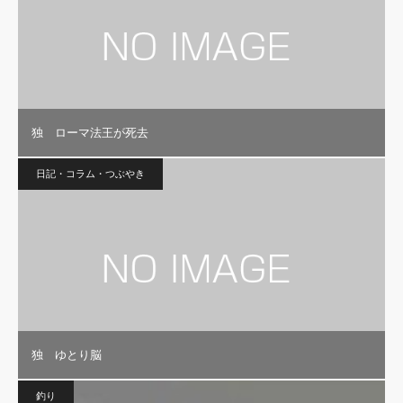
独 ローマ法王が死去
日記・コラム・つぶやき
独 ゆとり脳
釣り