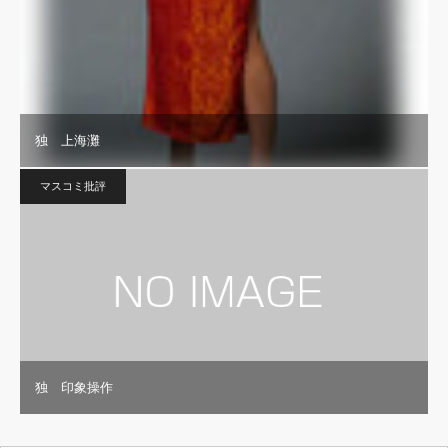
独 上海灘
マスコミ批評
独 印象操作