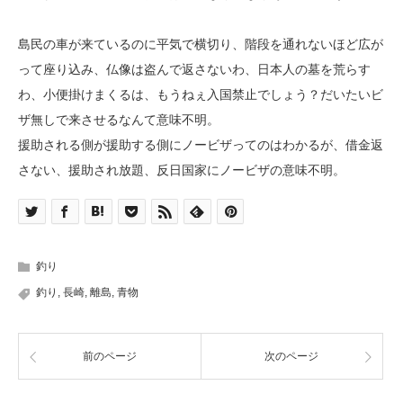
島民の車が来ているのに平気で横切り、階段を通れないほど広が
って座り込み、仏像は盗んで返さないわ、日本人の墓を荒らす
わ、小便掛けまくるは、もうねぇ入国禁止でしょう？だいたいビ
ザ無しで来させるなんて意味不明。
援助される側が援助する側にノービザってのはわかるが、借金返
さない、援助され放題、反日国家にノービザの意味不明。
釣り
釣り
,
長崎
,
離島
,
青物
前のページ
次のページ