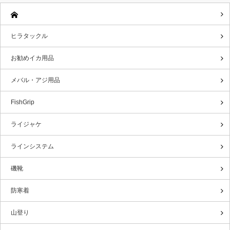
ヒラタックル
お勧めイカ用品
メバル・アジ用品
FishGrip
ライジャケ
ラインシステム
磯靴
防寒着
山登り