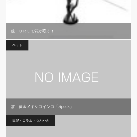
独 ＵＲＬで花が咲く！
ペット
ぼ 黄金メキシコインコ「Spock」
日記・コラム・つぶやき