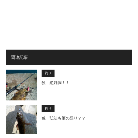
関連記事
釣り
独 絶好調！！
釣り
独 弘法も筆の誤り？？