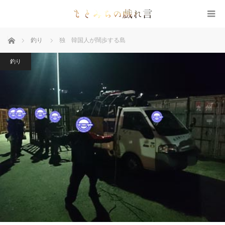
ホーム
釣り
独 韓国人が闊歩する島
釣り