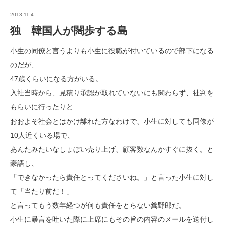
2013.11.4
独 韓国人が闊歩する島
小生の同僚と言うよりも小生に役職が付いているので部下になる
のだが、
47歳くらいになる方がいる。
入社当時から、見積り承認が取れていないにも関わらず、社判を
もらいに行ったりと
おおよそ社会とはかけ離れた方なわけで、小生に対しても同僚が
10人近くいる場で、
あんたみたいなしょぼい売り上げ、顧客数なんかすぐに抜く。と
豪語し、
「できなかったら責任とってくださいね。」と言った小生に対し
て「当たり前だ！」
と言ってもう数年経つが何も責任をとらない糞野郎だ。
小生に暴言を吐いた際に上席にもその旨の内容のメールを送付し